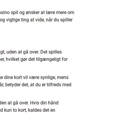
i casino spil og ønsker at lære mere om
og vigtige ting at vide, når du spiller
t, uden at gå over. Det spilles
r, hvilket gør det tilgængeligt for
ge dine kort vil være synlige, mens
år, betyder det, at du er tilfreds med
den at gå over. Hvis din hånd
 kun to kort, kaldes det en