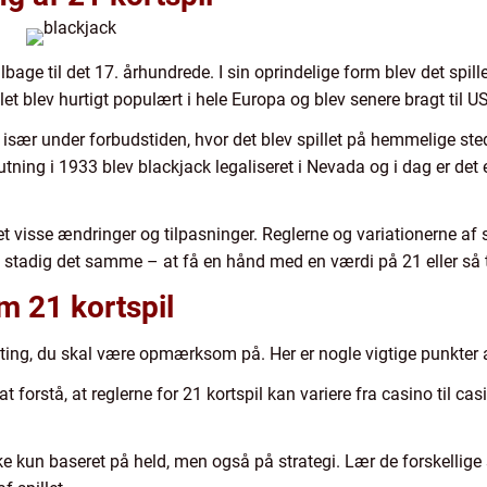
bage til det 17. århundrede. I sin oprindelige form blev det spill
llet blev hurtigt populært i hele Europa og blev senere bragt til 
et, især under forbudstiden, hvor det blev spillet på hemmelige s
utning i 1933 blev blackjack legaliseret i Nevada og i dag er det 
t visse ændringer og tilpasninger. Reglerne og variationerne af sp
stadig det samme – at få en hånd med en værdi på 21 eller så 
om 21 kortspil
se ting, du skal være opmærksom på. Her er nogle vigtige punkter 
 at forstå, at reglerne for 21 kortspil kan variere fra casino til ca
ikke kun baseret på held, men også på strategi. Lær de forskellige