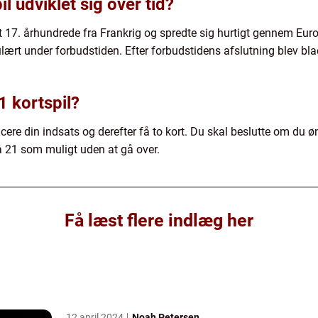
l udviklet sig over tid?
t 17. århundrede fra Frankrig og spredte sig hurtigt gennem Euro
ært under forbudstiden. Efter forbudstidens afslutning blev blac
1 kortspil?
acere din indsats og derefter få to kort. Du skal beslutte om du ønsk
 21 som muligt uden at gå over.
Få læst flere indlæg her
12 april 2024
Noah Petersen