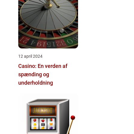
12 april 2024
Casino: En verden af
spænding og
underholdning