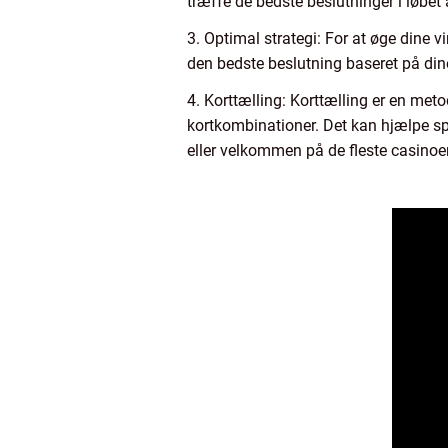
træffe de bedste beslutninger i løbet a
3. Optimal strategi: For at øge dine v
den bedste beslutning baseret på dine
4. Korttælling: Korttælling er en meto
kortkombinationer. Det kan hjælpe spi
eller velkommen på de fleste casinoer