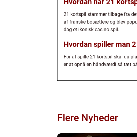
Hvordan har 21 kortspi
21 kortspil stammer tilbage fra de
af franske bosættere og blev popul
dag et ikonisk casino spil.
Hvordan spiller man 2
For at spille 21 kortspil skal du pl
er at opnå en håndværdi så tæt på
Flere Nyheder