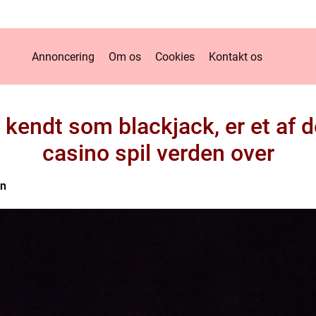
Annoncering
Om os
Cookies
Kontakt os
å kendt som blackjack, er et af
casino spil verden over
en