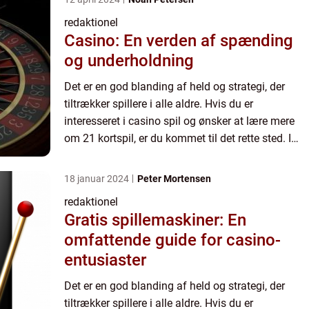
redaktionel
Casino: En verden af spænding
og underholdning
Det er en god blanding af held og strategi, der
tiltrækker spillere i alle aldre. Hvis du er
interesseret i casino spil og ønsker at lære mere
om 21 kortspil, er du kommet til det rette sted. I
denne artikel vil vi præsentere dig for spillet, dets
hi...
18 januar 2024
Peter Mortensen
redaktionel
Gratis spillemaskiner: En
omfattende guide for casino-
entusiaster
Det er en god blanding af held og strategi, der
tiltrækker spillere i alle aldre. Hvis du er