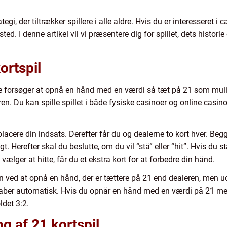
egi, der tiltrækker spillere i alle aldre. Hvis du er interesseret 
sted. I denne artikel vil vi præsentere dig for spillet, dets historie 
ortspil
erne forsøger at opnå en hånd med en værdi så tæt på 21 som mulig
ren. Du kan spille spillet i både fysiske casinoer og online casinoe
 placere din indsats. Derefter får du og dealerne to kort hver. Beg
t. Herefter skal du beslutte, om du vil “stå” eller “hit”. Hvis du st
 vælger at hitte, får du et ekstra kort for at forbedre din hånd.
en ved at opnå en hånd, der er tættere på 21 end dealeren, men u
u taber automatisk. Hvis du opnår en hånd med en værdi på 21 med
ldet 3:2.
g af 21 kortspil