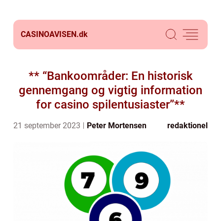
CASINOAVISEN.
dk
** “Bankoområder: En historisk
gennemgang og vigtig information
for casino spilentusiaster”**
21 september 2023
Peter Mortensen
redaktionel