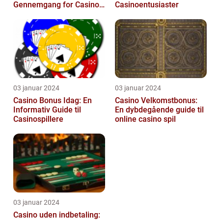
Gennemgang for Casino-
Casinoentusiaster
entusiaster
03 januar 2024
03 januar 2024
Casino Bonus Idag: En
Casino Velkomstbonus:
Informativ Guide til
En dybdegående guide til
Casinospillere
online casino spil
03 januar 2024
Casino uden indbetaling: