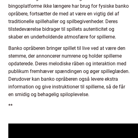
bingoplatforme ikke længere har brug for fysiske banko
opråbere, fortsætter de med at være en vigtig del af
traditionelle spillehaller og spilbegivenheder. Deres
tilstedeværelse bidrager til spillets autenticitet og
skaber en underholdende atmosfære for spillerne.
Banko opråberen bringer spillet til live ved at være den
stemme, der annoncerer numrene og holder spillerne
opdaterede. Deres melodiske råben og interaktion med
publikum fremhæver spændingen og øger spilleglæden.
Derudover kan banko opråberen også levere ekstra
information og give instruktioner til spillerne, så de får
en smidig og behagelig spiloplevelse.
**