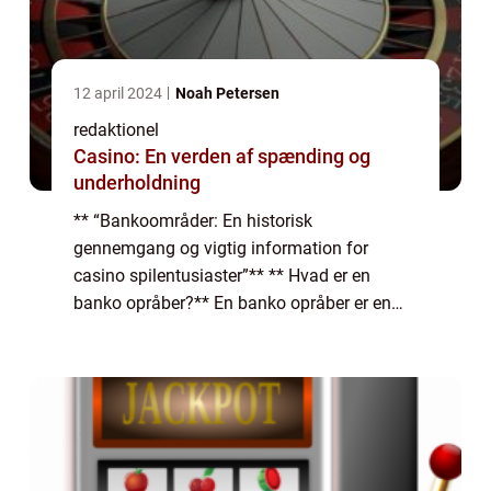
12 april 2024
Noah Petersen
redaktionel
Casino: En verden af spænding og
underholdning
** “Bankoområder: En historisk
gennemgang og vigtig information for
casino spilentusiaster”** ** Hvad er en
banko opråber?** En banko opråber er en
person, som traditionelt har arbejdet i
fysiske bingo- eller spillehaller. Deres
primære o...