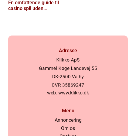
En omfattende guide til
casino spil uden
økonomiske forpligtelser
Adresse
web:
www.klikko.dk
Menu
Annoncering
Om os