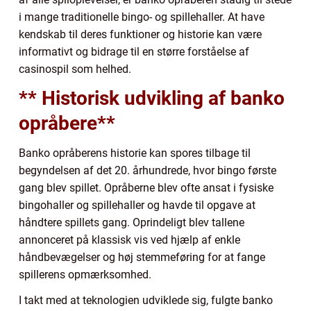
i mange traditionelle bingo- og spillehaller. At have
kendskab til deres funktioner og historie kan være
informativt og bidrage til en større forståelse af
casinospil som helhed.
** Historisk udvikling af banko
opråbere**
Banko opråberens historie kan spores tilbage til
begyndelsen af det 20. århundrede, hvor bingo første
gang blev spillet. Opråberne blev ofte ansat i fysiske
bingohaller og spillehaller og havde til opgave at
håndtere spillets gang. Oprindeligt blev tallene
annonceret på klassisk vis ved hjælp af enkle
håndbevægelser og høj stemmeføring for at fange
spillerens opmærksomhed.
I takt med at teknologien udviklede sig, fulgte banko