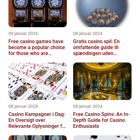
09 januar 2024
08 januar 2024
Free casino games have
Gratis casino spil: En
become a popular choice
omfattende guide til
for those who are
spændingen uden
interested in the thrilling
omkostninger
world o...
08 januar 2024
08 januar 2024
Casino Kampagner i Dag:
Free Casino Spins: An In-
En Oversigt over
Depth Guide for Casino
Relevante Oplysninger for
Enthusiasts
Casino-entusiaster