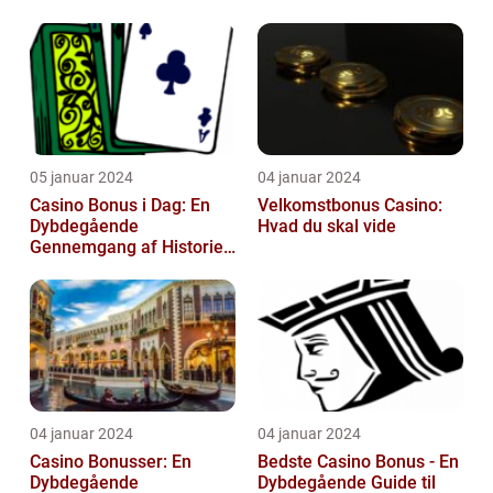
spil**
05 januar 2024
04 januar 2024
Casino Bonus i Dag: En
Velkomstbonus Casino:
Dybdegående
Hvad du skal vide
Gennemgang af Historie
og Vigtig Information
04 januar 2024
04 januar 2024
Casino Bonusser: En
Bedste Casino Bonus - En
Dybdegående
Dybdegående Guide til