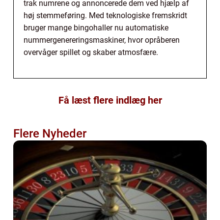
trak numrene og annoncerede dem ved hjælp af
høj stemmeføring. Med teknologiske fremskridt
bruger mange bingohaller nu automatiske
nummergenereringsmaskiner, hvor opråberen
overvåger spillet og skaber atmosfære.
Få læst flere indlæg her
Flere Nyheder