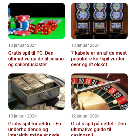
13 januar 2024
13 januar 2024
Gratis spil til PC: Den
7 kabale er en af de mest
ultimative guide til casino
populære kortspil verden
og spilentusiaster
over og et elsket
tidsfordriv for mange
13 januar 2024
12 januar 2024
Gratis spil for ældre - En
Gratis spil på nettet - Den
underholdende og
ultimative guide til
interaktiv måde at nyde
casinospil