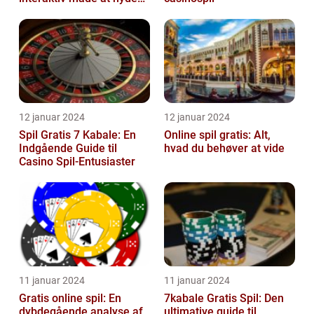
casino spil på
12 januar 2024
12 januar 2024
Spil Gratis 7 Kabale: En
Online spil gratis: Alt,
Indgående Guide til
hvad du behøver at vide
Casino Spil-Entusiaster
11 januar 2024
11 januar 2024
Gratis online spil: En
7kabale Gratis Spil: Den
dybdegående analyse af
ultimative guide til