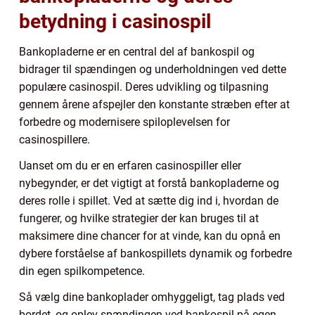
betydning i casinospil
Bankopladerne er en central del af bankospil og
bidrager til spændingen og underholdningen ved dette
populære casinospil. Deres udvikling og tilpasning
gennem årene afspejler den konstante stræben efter at
forbedre og modernisere spiloplevelsen for
casinospillere.
Uanset om du er en erfaren casinospiller eller
nybegynder, er det vigtigt at forstå bankopladerne og
deres rolle i spillet. Ved at sætte dig ind i, hvordan de
fungerer, og hvilke strategier der kan bruges til at
maksimere dine chancer for at vinde, kan du opnå en
dybere forståelse af bankospillets dynamik og forbedre
din egen spilkompetence.
Så vælg dine bankoplader omhyggeligt, tag plads ved
bordet, og oplev spændingen ved bankospil på egen