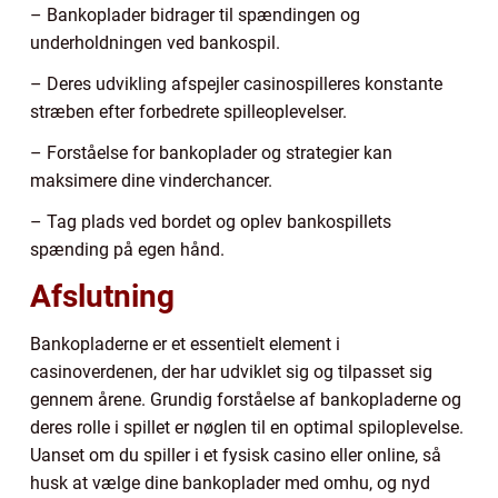
– Bankoplader bidrager til spændingen og
underholdningen ved bankospil.
– Deres udvikling afspejler casinospilleres konstante
stræben efter forbedrete spilleoplevelser.
– Forståelse for bankoplader og strategier kan
maksimere dine vinderchancer.
– Tag plads ved bordet og oplev bankospillets
spænding på egen hånd.
Afslutning
Bankopladerne er et essentielt element i
casinoverdenen, der har udviklet sig og tilpasset sig
gennem årene. Grundig forståelse af bankopladerne og
deres rolle i spillet er nøglen til en optimal spiloplevelse.
Uanset om du spiller i et fysisk casino eller online, så
husk at vælge dine bankoplader med omhu, og nyd