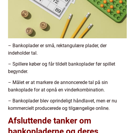
– Bankoplader er små, rektangulære plader, der
indeholder tal.
– Spillere køber og får tildelt bankoplader før spillet
begynder.
– Målet er at markere de annoncerede tal på sin
bankoplade for at opnå en vinderkombination.
– Bankoplader blev oprindeligt håndlavet, men er nu
kommercielt producerede og tilgængelige online.
Afsluttende tanker om
bankopladerne og deres