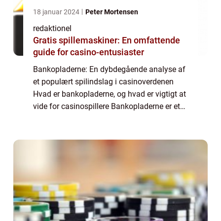
18 januar 2024
Peter Mortensen
redaktionel
Gratis spillemaskiner: En omfattende
guide for casino-entusiaster
Bankopladerne: En dybdegående analyse af
et populært spilindslag i casinoverdenen
Hvad er bankopladerne, og hvad er vigtigt at
vide for casinospillere Bankopladerne er et
ikonisk element i casino- og spilverdenen,
der har tiltrukket spillere i årtier...