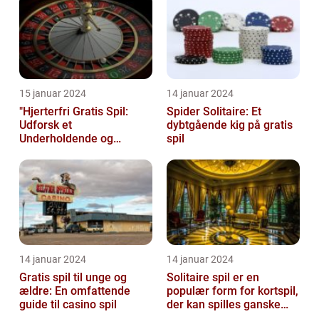
15 januar 2024
14 januar 2024
"Hjerterfri Gratis Spil:
Spider Solitaire: Et
Udforsk et
dybtgående kig på gratis
Underholdende og
spil
Vanedannende Casino
Spil"
14 januar 2024
14 januar 2024
Gratis spil til unge og
Solitaire spil er en
ældre: En omfattende
populær form for kortspil,
guide til casino spil
der kan spilles ganske
gratis