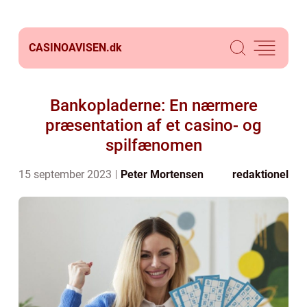
CASINOAVISEN.
dk
Bankopladerne: En nærmere
præsentation af et casino- og
spilfænomen
15 september 2023
Peter Mortensen
redaktionel