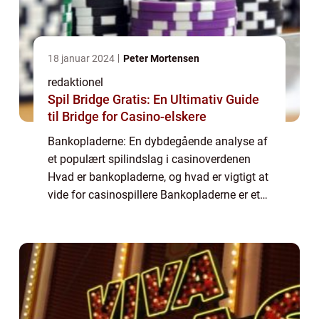
18 januar 2024
Peter Mortensen
redaktionel
Spil Bridge Gratis: En Ultimativ Guide
til Bridge for Casino-elskere
Bankopladerne: En dybdegående analyse af
et populært spilindslag i casinoverdenen
Hvad er bankopladerne, og hvad er vigtigt at
vide for casinospillere Bankopladerne er et
ikonisk element i casino- og spilverdenen,
der har tiltrukket spillere i årtier...