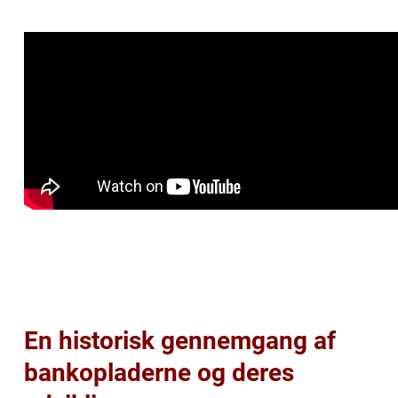
En historisk gennemgang af
bankopladerne og deres