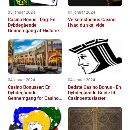
05 januar 2024
04 januar 2024
Casino Bonus i Dag: En
Velkomstbonus Casino:
Dybdegående
Hvad du skal vide
Gennemgang af Historie
og Vigtig Information
04 januar 2024
04 januar 2024
Casino Bonusser: En
Bedste Casino Bonus - En
Dybdegående
Dybdegående Guide til
Gennemgang for Casino-
Casinoentusiaster
entusiaster