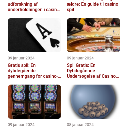
udforskning af
ældre: En guide til casino
underholdningen i casino
spil
verdenen
09 januar 2024
09 januar 2024
Gratis spil: En
Spil Gratis: En
dybdegående
Dybdegående
gennemgang for casino-
Undersøgelse af Casino
og spilentusiaster
Spil for Casino-
entusiaster
09 januar 2024
08 januar 2024