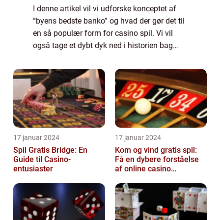
I denne artikel vil vi udforske konceptet af
“byens bedste banko” og hvad der gør det til
en så populær form for casino spil. Vi vil
også tage et dybt dyk ned i historien bag
dette spil og dens udvikling gennem tiden.
For alle casino-entu...
17 januar 2024
17 januar 2024
Spil Gratis Bridge: En
Kom og vind gratis spil:
Guide til Casino-
Få en dybere forståelse
entusiaster
af online casino
spilverdenen