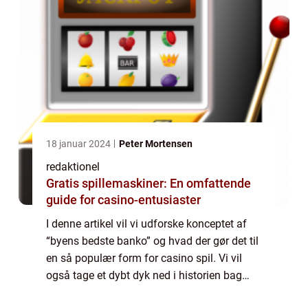
18 januar 2024
Peter Mortensen
redaktionel
Gratis spillemaskiner: En omfattende
guide for casino-entusiaster
I denne artikel vil vi udforske konceptet af
“byens bedste banko” og hvad der gør det til
en så populær form for casino spil. Vi vil
også tage et dybt dyk ned i historien bag
dette spil og dens udvikling gennem tiden.