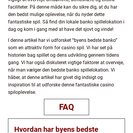
faciliteter. På denne måde kan du sikre dig, at du har
den bedst mulige oplevelse, når du nyder dette
fantastiske spil. Så find din lokale banko spillelokation i
dag og kom i gang med at have det sjovt og vinde!
I denne artikel har vi udforsket “byens bedste banko”
som en attraktiv form for casino spil. Vi har set på
historien bag spillet og dens udvikling gennem tidens
gang. Vi har også diskuteret vigtige faktorer at overveje,
når man vælger den bedste banko spillelokation. Vi
håber, at denne artikel har givet dig indsigt og
inspiration til at udforske denne fantastiske casino
spiloplevelse.
FAQ
Hvordan har byens bedste