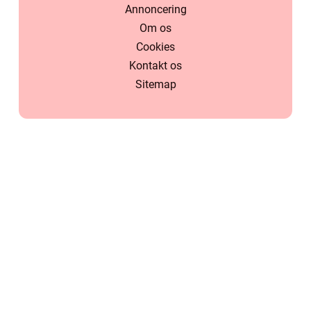
Annoncering
Om os
Cookies
Kontakt os
Sitemap