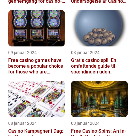
gennemgang for casino-
Undersøgelse af Casino
og spilentusiaster
Spil for Casino-
entusiaster
09 januar 2024
08 januar 2024
Free casino games have
Gratis casino spil: En
become a popular choice
omfattende guide til
for those who are
spændingen uden
interested in the thrilling
omkostninger
world o...
08 januar 2024
08 januar 2024
Casino Kampagner i Dag:
Free Casino Spins: An In-