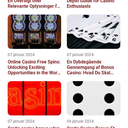
En Oversigt over
Depth Guide for Casino
Relevante Oplysninger for
Enthusiasts
Casino-entusiaster
07 januar 2024
07 januar 2024
Online Casino Free Spins:
En Dybdegående
Unlocking Exciting
Gennemgang af Bonus
Opportunities in the World
Casino: Hvad Du Skal
of Casino Games
Vide
07 januar 2024
06 januar 2024