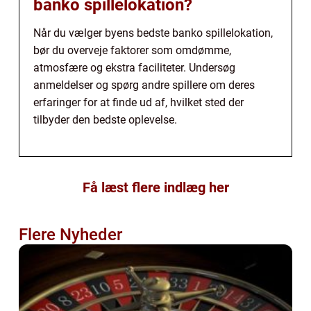
banko spillelokation?
Når du vælger byens bedste banko spillelokation,
bør du overveje faktorer som omdømme,
atmosfære og ekstra faciliteter. Undersøg
anmeldelser og spørg andre spillere om deres
erfaringer for at finde ud af, hvilket sted der
tilbyder den bedste oplevelse.
Få læst flere indlæg her
Flere Nyheder