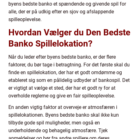
byens bedste banko et spændende og givende spil for
alle, der er på udkig efter en sjov og afslappende
spilleoplevelse.
Hvordan Vælger du Den Bedste
Banko Spillelokation?
Når du leder efter byens bedste banko, er der flere
faktorer, du bør tage i betragtning. For det første skal du
finde en spillelokation, der har et godt omdømme og
etableret sig som en pålidelig udbyder af bankospil. Det
er vigtigt at vælge et sted, der har et godt ry for at
overholde reglerne og give en fair spilleoplevelse.
En anden vigtig faktor at overveje er atmosfæren i
spillelokationen. Byens bedste banko skal ikke kun
tilbyde gode spil muligheder, men også en
underholdende og behagelig atmosfære. Tjek
anmeldelser og hør fra andre spillere om deres