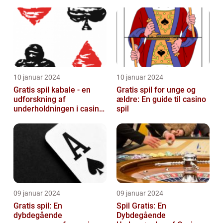
10 januar 2024
10 januar 2024
Gratis spil kabale - en
Gratis spil for unge og
udforskning af
ældre: En guide til casino
underholdningen i casino
spil
verdenen
09 januar 2024
09 januar 2024
Gratis spil: En
Spil Gratis: En
dybdegående
Dybdegående