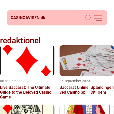
CASINOAVISEN.
dk
redaktionel
06 september 2023
06 september 2023
Live Baccarat: The Ultimate
Baccarat Online: Spændingen
Guide to the Beloved Casino
ved Casino Spil i Dit Hjem
Game