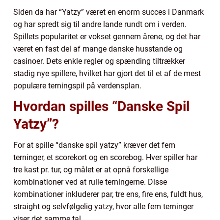
Siden da har “Yatzy” været en enorm succes i Danmark
og har spredt sig til andre lande rundt om i verden.
Spillets popularitet er vokset gennem årene, og det har
været en fast del af mange danske husstande og
casinoer. Dets enkle regler og spænding tiltrækker
stadig nye spillere, hvilket har gjort det til et af de mest
populære terningspil på verdensplan.
Hvordan spilles “Danske Spil
Yatzy”?
For at spille “danske spil yatzy” kræver det fem
terninger, et scorekort og en scorebog. Hver spiller har
tre kast pr. tur, og målet er at opnå forskellige
kombinationer ved at rulle terningerne. Disse
kombinationer inkluderer par, tre ens, fire ens, fuldt hus,
straight og selvfølgelig yatzy, hvor alle fem terninger
viser det samme tal.