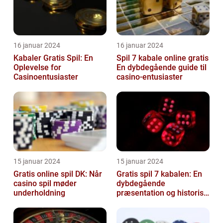
16 januar 2024
16 januar 2024
Kabaler Gratis Spil: En
Spil 7 kabale online gratis
Oplevelse for
En dybdegående guide til
Casinoentusiaster
casino-entusiaster
15 januar 2024
15 januar 2024
Gratis online spil DK: Når
Gratis spil 7 kabalen: En
casino spil møder
dybdegående
underholdning
præsentation og historisk
gennemgang