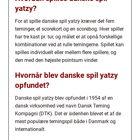
yatzy?
For at spille danske spil yatzy kræver det fem
terninger, et scorekort og en scorebog. Hver spiller
har tre kast pr. tur, og målet er at opnå forskellige
kombinationer ved at rulle terningerne. Spillet kan
spilles individuelt eller mellem flere spillere, og
den med den højeste pointsum vinder.
Hvornår blev danske spil yatzy
opfundet?
Danske spil yatzy blev opfundet i 1954 af en
dansk virksomhed ved navn Dansk Terning
Kompagni (DTK). Det er sidenhen blevet et af de
mest populære terningspil både i Danmark og
internationalt.