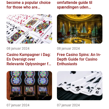
become a popular choice
omfattende guide til
for those who are
spændingen uden
interested in the thrilling
omkostninger
world o...
08 januar 2024
08 januar 2024
Casino Kampagner i Dag:
Free Casino Spins: An In-
En Oversigt over
Depth Guide for Casino
Relevante Oplysninger for
Enthusiasts
Casino-entusiaster
07 januar 2024
07 januar 2024