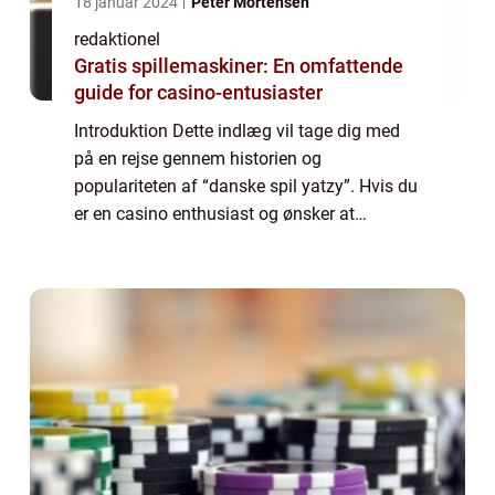
18 januar 2024
Peter Mortensen
redaktionel
Gratis spillemaskiner: En omfattende
guide for casino-entusiaster
Introduktion Dette indlæg vil tage dig med
på en rejse gennem historien og
populariteten af “danske spil yatzy”. Hvis du
er en casino enthusiast og ønsker at
udforske mulighederne inden for terningspil,
så er du kommet til det rette sted....