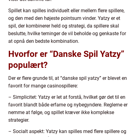
Spillet kan spilles individuelt eller mellem flere spillere,
og den med den højeste pointsum vinder. Yatzy er et
spil, der kombinerer held og strategi, da spillere skal
beslutte, hvilke terninger de vil beholde og genkaste for
at opnå den bedste kombination.
Hvorfor er “Danske Spil Yatzy”
populært?
Der er flere grunde til, at “danske spil yatzy” er blevet en
favorit for mange casinospillere:
– Simplicitet: Yatzy er let at forstå, hvilket gør det til en
favorit blandt både erfarne og nybegyndere. Reglerne er
nemme at følge, og spillet kræver ikke komplekse
strategier.
– Socialt aspekt: Yatzy kan spilles med flere spillere og