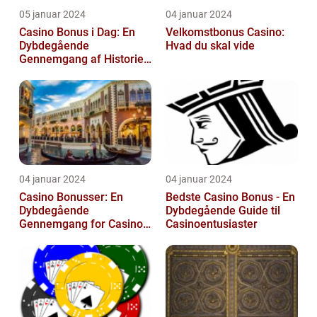
05 januar 2024
04 januar 2024
Casino Bonus i Dag: En
Velkomstbonus Casino:
Dybdegående
Hvad du skal vide
Gennemgang af Historie
og Vigtig Information
04 januar 2024
04 januar 2024
Casino Bonusser: En
Bedste Casino Bonus - En
Dybdegående
Dybdegående Guide til
Gennemgang for Casino-
Casinoentusiaster
entusiaster