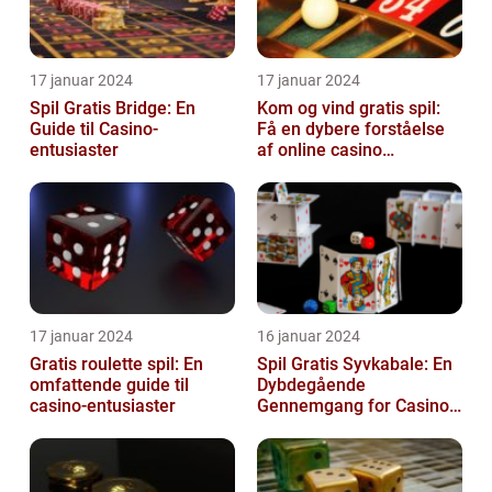
17 januar 2024
17 januar 2024
Spil Gratis Bridge: En
Kom og vind gratis spil:
Guide til Casino-
Få en dybere forståelse
entusiaster
af online casino
spilverdenen
17 januar 2024
16 januar 2024
Gratis roulette spil: En
Spil Gratis Syvkabale: En
omfattende guide til
Dybdegående
casino-entusiaster
Gennemgang for Casino-
og Spilentusiaster