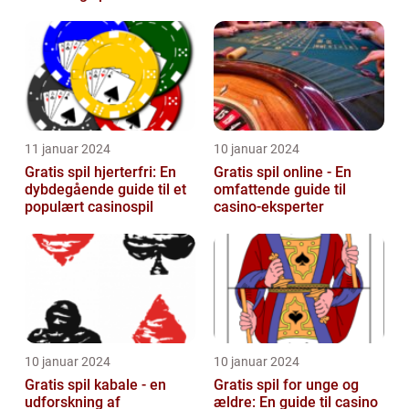
11 januar 2024
10 januar 2024
Gratis spil hjerterfri: En
Gratis spil online - En
dybdegående guide til et
omfattende guide til
populært casinospil
casino-eksperter
10 januar 2024
10 januar 2024
Gratis spil kabale - en
Gratis spil for unge og
udforskning af
ældre: En guide til casino