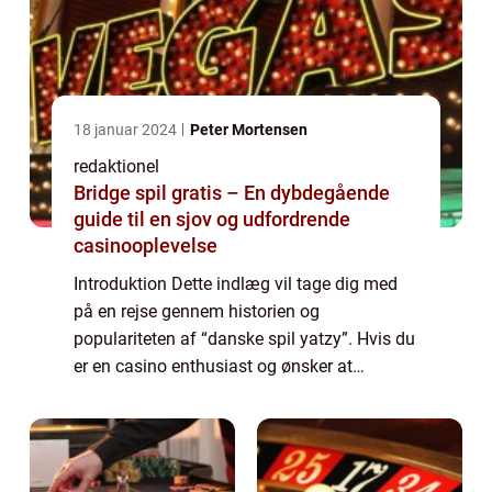
18 januar 2024
Peter Mortensen
redaktionel
Bridge spil gratis – En dybdegående
guide til en sjov og udfordrende
casinooplevelse
Introduktion Dette indlæg vil tage dig med
på en rejse gennem historien og
populariteten af “danske spil yatzy”. Hvis du
er en casino enthusiast og ønsker at
udforske mulighederne inden for terningspil,
så er du kommet til det rette sted....