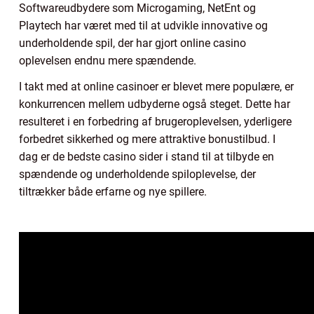
Softwareudbydere som Microgaming, NetEnt og
Playtech har været med til at udvikle innovative og
underholdende spil, der har gjort online casino
oplevelsen endnu mere spændende.
I takt med at online casinoer er blevet mere populære, er
konkurrencen mellem udbyderne også steget. Dette har
resulteret i en forbedring af brugeroplevelsen, yderligere
forbedret sikkerhed og mere attraktive bonustilbud. I
dag er de bedste casino sider i stand til at tilbyde en
spændende og underholdende spiloplevelse, der
tiltrækker både erfarne og nye spillere.