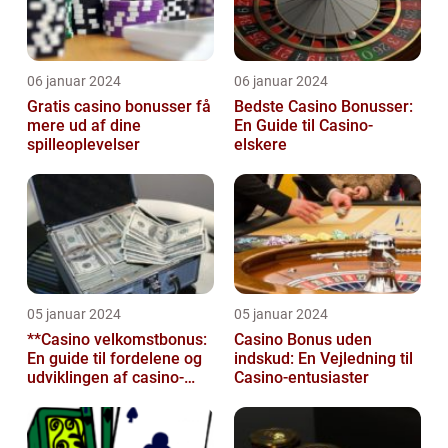
06 januar 2024
06 januar 2024
Gratis casino bonusser få
Bedste Casino Bonusser:
mere ud af dine
En Guide til Casino-
spilleoplevelser
elskere
05 januar 2024
05 januar 2024
**Casino velkomstbonus:
Casino Bonus uden
En guide til fordelene og
indskud: En Vejledning til
udviklingen af casino-
Casino-entusiaster
spil**