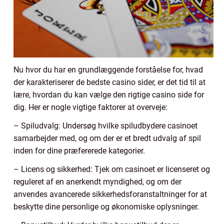
Nu hvor du har en grundlæggende forståelse for, hvad
der karakteriserer de bedste casino sider, er det tid til at
lære, hvordan du kan vælge den rigtige casino side for
dig. Her er nogle vigtige faktorer at overveje:
– Spiludvalg: Undersøg hvilke spiludbydere casinoet
samarbejder med, og om der er et bredt udvalg af spil
inden for dine præfererede kategorier.
– Licens og sikkerhed: Tjek om casinoet er licenseret og
reguleret af en anerkendt myndighed, og om der
anvendes avancerede sikkerhedsforanstaltninger for at
beskytte dine personlige og økonomiske oplysninger.