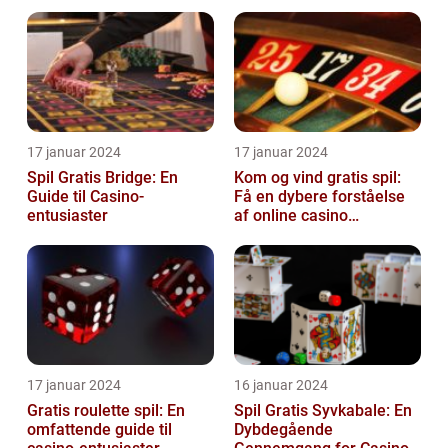
sider. I denne artikel vil vi præsen...
17 januar 2024
17 januar 2024
Spil Gratis Bridge: En
Kom og vind gratis spil:
Guide til Casino-
Få en dybere forståelse
entusiaster
af online casino
spilverdenen
17 januar 2024
16 januar 2024
Gratis roulette spil: En
Spil Gratis Syvkabale: En
omfattende guide til
Dybdegående