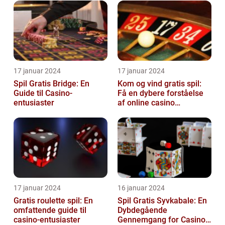
Selvom mange mennesker bruger bet...
17 januar 2024
17 januar 2024
Spil Gratis Bridge: En
Kom og vind gratis spil:
Guide til Casino-
Få en dybere forståelse
entusiaster
af online casino
spilverdenen
17 januar 2024
16 januar 2024
Gratis roulette spil: En
Spil Gratis Syvkabale: En
omfattende guide til
Dybdegående
casino-entusiaster
Gennemgang for Casino-