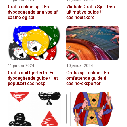
Gratis online spil: En
7kabale Gratis Spil: Den
dybdegående analyse af
ultimative guide til
casino og spil
casinoelskere
11 januar 2024
10 januar 2024
Gratis spil hjerterfri: En
Gratis spil online - En
dybdegående guide til et
omfattende guide til
populært casinospil
casino-eksperter