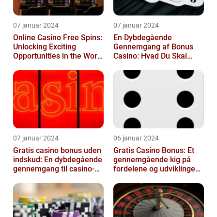
07 januar 2024
07 januar 2024
Online Casino Free Spins:
En Dybdegående
Unlocking Exciting
Gennemgang af Bonus
Opportunities in the World
Casino: Hvad Du Skal
of Casino Games
Vide
07 januar 2024
06 januar 2024
Gratis casino bonus uden
Gratis Casino Bonus: Et
indskud: En dybdegående
gennemgående kig på
gennemgang til casino-
fordelene og udviklingen
entusiaster
af denne tillokkende
bonus