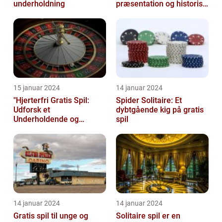
underholdning
præsentation og historisk
gennemgang
15 januar 2024
14 januar 2024
"Hjerterfri Gratis Spil:
Spider Solitaire: Et
Udforsk et
dybtgående kig på gratis
Underholdende og
spil
Vanedannende Casino
Spil"
14 januar 2024
14 januar 2024
Gratis spil til unge og
Solitaire spil er en