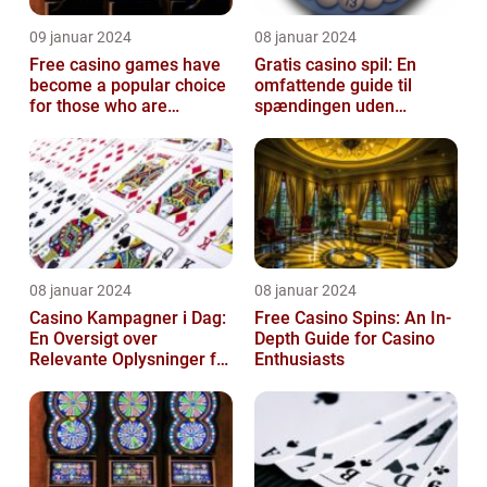
09 januar 2024
08 januar 2024
Free casino games have
Gratis casino spil: En
become a popular choice
omfattende guide til
for those who are
spændingen uden
interested in the thrilling
omkostninger
world o...
08 januar 2024
08 januar 2024
Casino Kampagner i Dag:
Free Casino Spins: An In-
En Oversigt over
Depth Guide for Casino
Relevante Oplysninger for
Enthusiasts
Casino-entusiaster