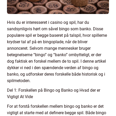
Hvis du er interesseret i casino og spil, har du
sandsynligvis hørt om såvel bingo som banko. Disse
populære spil er begge baseret på talspil, hvor spillerne
krydser tal af på en bingoplade, når de bliver
annonceret. Selvom mange mennesker bruger
betegnelserne “bingo” og “banko” ombytteligt, er der
dog faktisk en forskel mellem de to spil. I denne artikel
dykker vi ned i den spændende verden af bingo og
banko, og udforsker deres forskelle både historisk og i
spilmetoden.
Del 1: Forskellen på Bingo og Banko og Hvad der er
Vigtigt At Vide
For at forstå forskellen mellem bingo og banko er det
vigtigt at starte med at definere begge spil. Både bingo