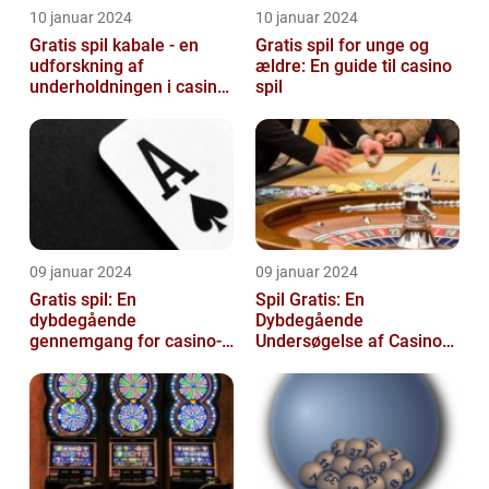
10 januar 2024
10 januar 2024
Gratis spil kabale - en
Gratis spil for unge og
udforskning af
ældre: En guide til casino
underholdningen i casino
spil
verdenen
09 januar 2024
09 januar 2024
Gratis spil: En
Spil Gratis: En
dybdegående
Dybdegående
gennemgang for casino-
Undersøgelse af Casino
og spilentusiaster
Spil for Casino-
entusiaster