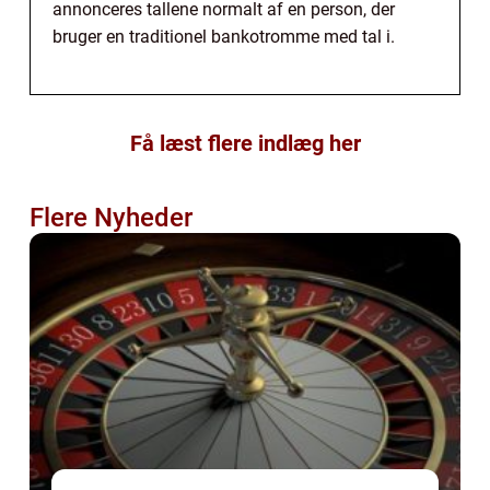
annonceres tallene normalt af en person, der
bruger en traditionel bankotromme med tal i.
Få læst flere indlæg her
Flere Nyheder