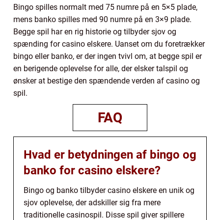
Bingo spilles normalt med 75 numre på en 5×5 plade,
mens banko spilles med 90 numre på en 3×9 plade.
Begge spil har en rig historie og tilbyder sjov og
spænding for casino elskere. Uanset om du foretrækker
bingo eller banko, er der ingen tvivl om, at begge spil er
en berigende oplevelse for alle, der elsker talspil og
ønsker at bestige den spændende verden af casino og
spil.
FAQ
Hvad er betydningen af bingo og
banko for casino elskere?
Bingo og banko tilbyder casino elskere en unik og
sjov oplevelse, der adskiller sig fra mere
traditionelle casinospil. Disse spil giver spillere