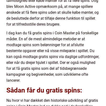
tålmodighed eller købe mønter for at få flere spins. Dog
blev Moon Active opmærksom på, at mange spillere
ønskede at få flere spins uden at skulle købe mønter, og
de besluttede derfor at tilføje denne funktion til spillet
for at tilfredsstille deres brugere.
I dag kan du få gratis spins i Coin Master på forskellige
måder. En af de mest almindelige metoder er at
modtage spins som belønninger for at afslutte
bestemte opgaver eller nå visse milepæle i spillet. Du
kan også modtage gratis spins via daglige udfordringer,
eller når du drejer hjulet i spillet. Der er også mulighed
for at få gratis spins som del af tidsbegrænsede
kampagner og begivenheder, som udviklerne ofte
lancerer.
Sådan får du gratis spins:
Nu hvor vi har dækket den historiske udvikling af gratis