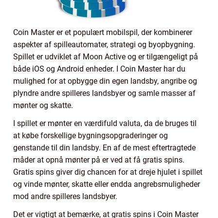
Coin Master er et populært mobilspil, der kombinerer
aspekter af spilleautomater, strategi og byopbygning.
Spillet er udviklet af Moon Active og er tilgængeligt på
både iOS og Android enheder. I Coin Master har du
mulighed for at opbygge din egen landsby, angribe og
plyndre andre spilleres landsbyer og samle masser af
mønter og skatte.
I spillet er mønter en værdifuld valuta, da de bruges til
at købe forskellige bygningsopgraderinger og
genstande til din landsby. En af de mest eftertragtede
måder at opnå mønter på er ved at få gratis spins.
Gratis spins giver dig chancen for at dreje hjulet i spillet
og vinde mønter, skatte eller endda angrebsmuligheder
mod andre spilleres landsbyer.
Det er vigtigt at bemærke, at gratis spins i Coin Master