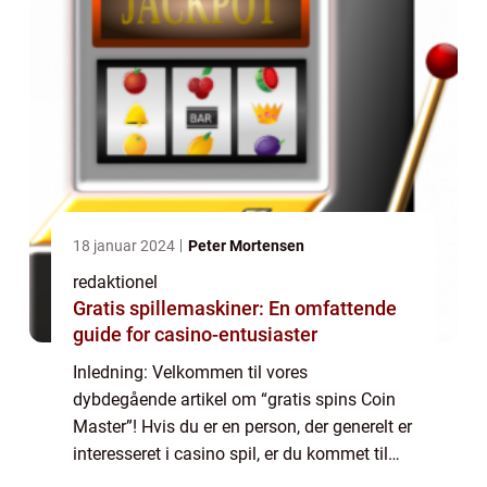
18 januar 2024
Peter Mortensen
redaktionel
Gratis spillemaskiner: En omfattende
guide for casino-entusiaster
Inledning: Velkommen til vores
dybdegående artikel om “gratis spins Coin
Master”! Hvis du er en person, der generelt er
interesseret i casino spil, er du kommet til
det rette sted. I denne artikel vil vi