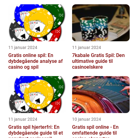
11 januar 2024
11 januar 2024
Gratis online spil: En
7kabale Gratis Spil: Den
dybdegående analyse af
ultimative guide til
casino og spil
casinoelskere
11 januar 2024
10 januar 2024
Gratis spil hjerterfri: En
Gratis spil online - En
dybdegående guide til et
omfattende guide til