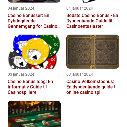
04 januar 2024
04 januar 2024
Casino Bonusser: En
Bedste Casino Bonus - En
Dybdegående
Dybdegående Guide til
Gennemgang for Casino-
Casinoentusiaster
entusiaster
03 januar 2024
03 januar 2024
Casino Bonus Idag: En
Casino Velkomstbonus:
Informativ Guide til
En dybdegående guide til
Casinospillere
online casino spil