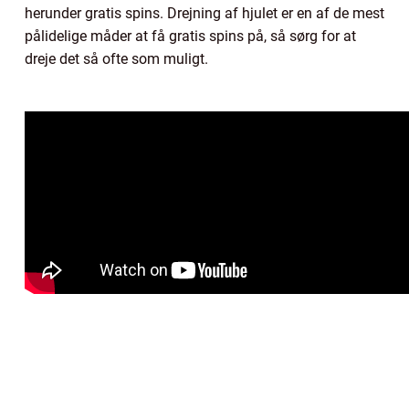
herunder gratis spins. Drejning af hjulet er en af de mest
pålidelige måder at få gratis spins på, så sørg for at
dreje det så ofte som muligt.