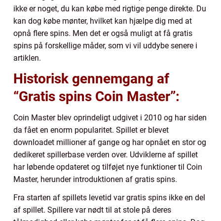
ikke er noget, du kan købe med rigtige penge direkte. Du
kan dog købe mønter, hvilket kan hjælpe dig med at
opnå flere spins. Men det er også muligt at få gratis
spins på forskellige måder, som vi vil uddybe senere i
artiklen.
Historisk gennemgang af
“Gratis spins Coin Master”:
Coin Master blev oprindeligt udgivet i 2010 og har siden
da fået en enorm popularitet. Spillet er blevet
downloadet millioner af gange og har opnået en stor og
dedikeret spillerbase verden over. Udviklerne af spillet
har løbende opdateret og tilføjet nye funktioner til Coin
Master, herunder introduktionen af gratis spins.
Fra starten af spillets levetid var gratis spins ikke en del
af spillet. Spillere var nødt til at stole på deres