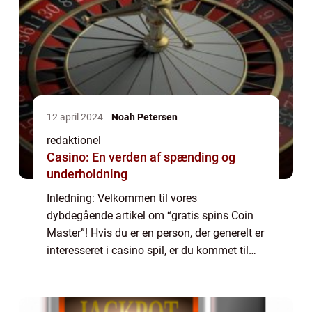
12 april 2024
Noah Petersen
redaktionel
Casino: En verden af spænding og
underholdning
Inledning: Velkommen til vores
dybdegående artikel om “gratis spins Coin
Master”! Hvis du er en person, der generelt er
interesseret i casino spil, er du kommet til
det rette sted. I denne artikel vil vi
præsentere dig for en omfattende g...